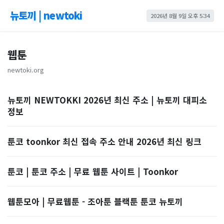
뉴토끼 | newtoki
2026년 8월 9일 오후 5:34
웹툰
newtoki.org
뉴토끼 NEWTOKKI 2026년 최신 주소 | 뉴토끼 대피소
정보
툰코 toonkor 최신 접속 주소 안내 2026년 최신 링크
툰코 | 툰코 주소 | 무료 웹툰 사이트 | Toonkor
웹툰모아 | 무료웹툰 - 조아툰 블랙툰 툰코 뉴토끼