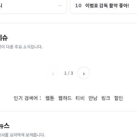
10
니
이범호 감독 활약 좋아!
―
“제헌절이 코스피 살렸다”…국내증
이슈
파크골프 시장, 일제 독점 깨졌다..
억원으로 '시간'을 샀다
안도, 왜?
 내린다...내륙 중심 최대 150mm
업이 시장 절반 차지
많이 다룬 주요 소식입니다.
매일경제
조선일보
‹
›
1
/
3
인기 검색어：
웹툰
웹하드
티비
만남
링크
할인
 뉴스
기사를 요약하여 보여줍니다.