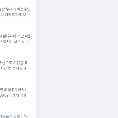
차유람 부부가 이웃주민
17일 헤럴드경제 보도
재환(24)이 지난 4일
, 순찰차는 오른쪽으
이유만으로 시민을 폭
사14부(부장판사 윤
판매 및 DB 금지)
 50㎝ 크기 악어가 있
 증권사들은 목표주가