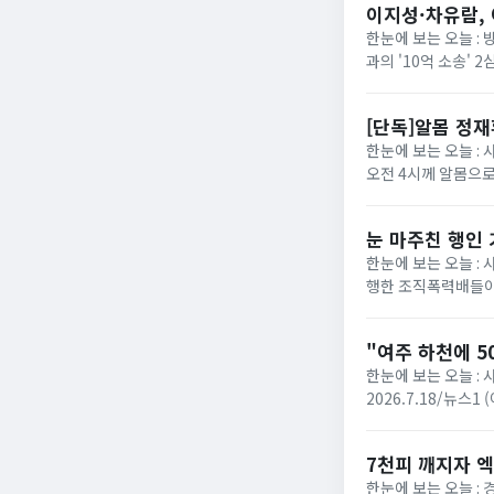
이지성·차유람, 
한눈에 보는 오늘 :
과의 '10억 소송'
에 따르면 서울고법 민
[단독]알몸 정
한눈에 보는 오늘 : 
오전 4시께 알몸으로
로 방향을 튼 장면이 
눈 마주친 행인
한눈에 보는 오늘 :
행한 조직폭력배들이
성열)는 폭력행위 등 
"여주 하천에 5
한눈에 보는 오늘 : 
2026.7.18/뉴스
다는 신고가 접수됐다. 
7천피 깨지자 엑
한눈에 보는 오늘 :