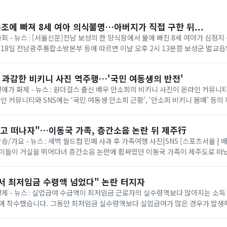
수조에 빠져 8세 여아 의식불명…아버지가 직접 구한 뒤...
사회 - 뉴스 : [서울신문]전남 보성의 한 양식장에서 물에 빠진 8세 여아가 심정
 18일 전남광주통합소방본부 등에 따르면 이날 오후 2시 13분쯤 보성군 벌교
 같은데 보이지 않는다”는 ...
? 과감한 비키니 사진 역주행…'국민 여동생의 반전'
 연예가 화제 - 뉴스 : 원더걸스 출신 배우 안소희의 비키니 사진이 온라인 커뮤
라인 커뮤니티와 SNS에는 ‘국민 여동생 안소희 근황’, ‘안소희 비키니 몸매’ 등의
당 사진은 안소희가 지난 2...
놓고 떠나자"…이동국 가족, 층간소음 논란 뒤 제주行
방송/가요 - 뉴스 : 새벽 월드컵 민폐 사과 후 가족여행 사진|SNS [스포츠서울 | 
아이들이 거실을 뛰어다녀 층간소음 논란에 휩싸였던 이동국 가족이 제주도로 떠났
일 만에 “세상이 버겁게 ...
서 최저임금 수령액 넘었다" 논란 터지자
 경제 - 뉴스 : 실업급여 수급액이 최저임금 근로자의 실수령액보다 많아지는 소득
액보다 실업급여가 많은 경우가 발생해 "실업급여가 근로
 지적이 제기된 만...