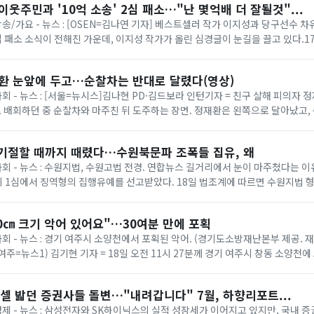
이웃주민과 '10억 소송' 2심 패소…"난 몇억배 더 잘될것"...
 방송/가요 - 뉴스 : [OSEN=김나연 기자] 베스트셀러 작가 이지성과 당구선수 
 2심 패소 소식이 전해진 가운데, 이지성 작가가 올린 심경글이 눈길을 끌고 있다.
사 8-3부(부장 임종효)...
재환 눈앞에 두고…순찰차는 반대로 달렸다(영상)
사회 - 뉴스 : [서울=뉴시스]김나현 PD·김드보라 인턴기자 = 친구 살해 피의자 정
 배회하던 중 순찰차와 마주친 뒤 도주하는 장면. 정재환은 왼쪽으로 달아났고
잡혔다. (제공=피해자...
 기절할 때까지 때렸다…수원북문파 조폭들 집유, 왜
 사회 - 뉴스 : 수원지법, 수원고법 전경. 연합뉴스 길거리에서 눈이 마주쳤다는 
 1심에서 징역형의 집행유예를 선고받았다. 18일 법조계에 따르면 수원지법 형
처벌에 관한 법률 위반(단체 등의...
0㎝ 크기 악어 있어요"…30여분 만에 포획
사회 - 뉴스 : 경기 여주시 소양천에서 포획된 악어. (경기도소방재난본부 제공. 재
1 (여주=뉴스1) 김기현 기자 = 18일 오전 11시 27분께 경기 여주시 창동 소양천에
소방 ...
셀 밟던 증권사들 돌변…"내려갑니다" 7월, 하향리포트...
 경제 - 뉴스 : 삼성전자와 SK하이닉스의 실적 성장세가 이어지고 있지만, 국내