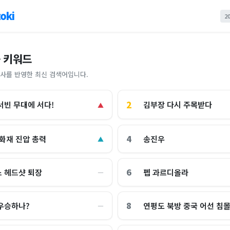
oki
2
 키워드
사를 반영한 최신 검색어입니다.
2
김부장 다시 주목받다
서빈 무대에 서다!
▲
4
 화재 진압 총력
송진우
▲
6
 헤드샷 퇴장
펩 과르디올라
―
8
우승하나?
연평도 북방 중국 어선 침
―