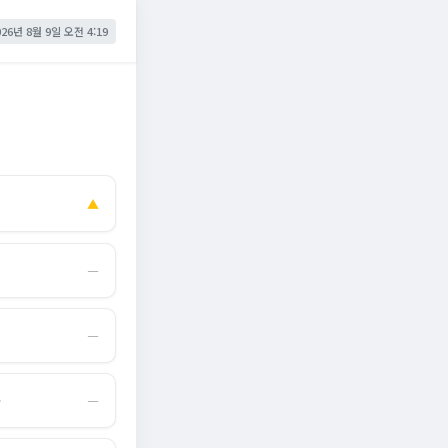
026년 8월 9일 오전 4:19
▲
―
―
몰
―