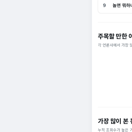
9
놀면 뭐하
주목할 만한 
홈플러스, 2000
[날씨] 오늘 밤 또
각 언론사에서 가장 
비즈워치
YTN
가장 많이 본
누적 조회수가 높은 