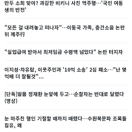
만두 소희 맞아? 과감한 비키니 사진 역주행…'국민 여동
생의 반전'
"모든 걸 내려놓고 떠나자"…이동국 가족, 층간소음 논란
뒤 제주行
"실업급여 받아서 최저임금 수령액 넘었다" 논란 터지자
이지성·차유람, 이웃주민과 '10억 소송' 2심 패소…"난 몇
억배 더 잘될것"...
[단독]알몸 정재환 눈앞에 두고…순찰차는 반대로 달렸다
(영상)
눈 마주친 행인 기절할 때까지 때렸다…수원북문파 조폭들
집유, 왜