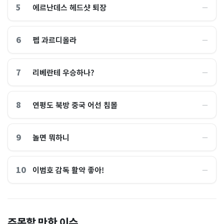
5
에르난데스 헤드샷 퇴장
―
6
펩 과르디올라
―
7
리베란테 우승하나?
―
8
연평도 북방 중국 어선 침몰
―
9
놀면 뭐하니
―
10
이범호 감독 활약 좋아!
―
홈플러스, 2000억원으로 '시
“제헌절이 코스피 살렸다”…
주목할 만한 이슈