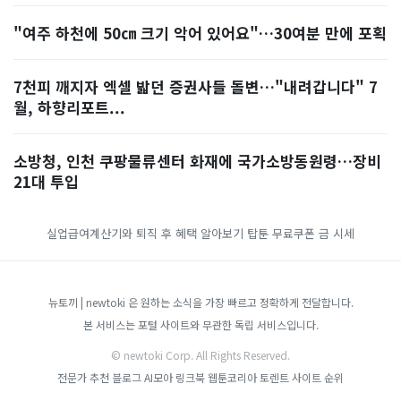
"여주 하천에 50㎝ 크기 악어 있어요"…30여분 만에 포획
7천피 깨지자 엑셀 밟던 증권사들 돌변…"내려갑니다" 7
월, 하향리포트...
소방청, 인천 쿠팡물류센터 화재에 국가소방동원령…장비
21대 투입
실업급여계산기와 퇴직 후 혜택 알아보기
탑툰 무료쿠폰
금 시세
뉴토끼 | newtoki 은 원하는 소식을 가장 빠르고 정확하게 전달합니다.
본 서비스는 포털 사이트와 무관한 독립 서비스입니다.
© newtoki Corp. All Rights Reserved.
전문가 추천 블로그
AI모아
링크북
웹툰코리아
토렌트 사이트 순위