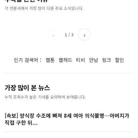
[날씨] 오늘 밤 또 내린다...내
파크골프 시장, 일제 독점 깨
간'을 샀다
국내증시 휴장에 개미들 안도,
륙 중심 최대 150mm
졌다...국산 53개 중소기업이
왜?
각 언론사에서 가장 많이 다룬 주요 소식입니다.
비즈워치
매일경제
시장 절반 차지
YTN
조선일보
‹
›
1
/
3
인기 검색어：
웹툰
웹하드
티비
만남
링크
할인
가장 많이 본 뉴스
누적 조회수가 높은 기사를 요약하여 보여줍니다.
[속보] 양식장 수조에 빠져 8세 여아 의식불명…아버지가
직접 구한 뒤...